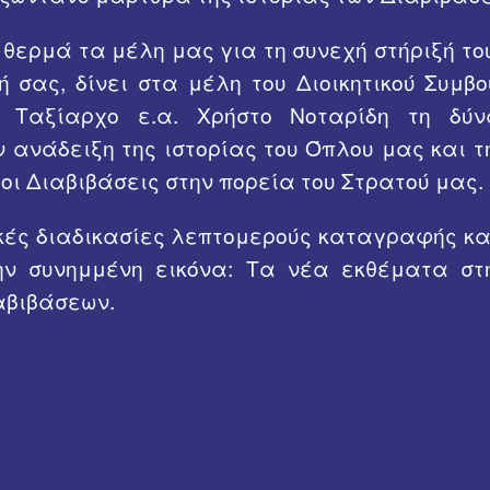
α Συνδέσμου Διαβιβάσεων 2016
18ο τεύχος 1 Μαι 1950
Σαριδάκης
ερμά τα μέλη μας για τη συνεχή στήριξή του
20ο τεύχος Ιουλ 1950
Χατζηδήμα
 σας, δίνει στα μέλη του Διοικητικού Συμβ
υ Ταξίαρχο ε.α. Χρήστο Νοταρίδη τη δύ
21ο τεύχος Αυγ 1950
James J. To
 ανάδειξη της ιστορίας του Όπλου μας και τ
22ο τεύχος Σεπ - Οκτ 1950
Jon R. Cree
οι Διαβιβάσεις στην πορεία του Στρατού μας.
25ο τεύχος 1 Ιαν 1951
κές διαδικασίες λεπτομερούς καταγραφής και
ν συνημμένη εικόνα: Τα νέα εκθέματα στη
28ο τεύχος 1 Απρ 1951
αβιβάσεων.