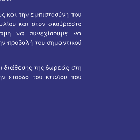
 Νικόλαος
494 ΤΔΒ
ς και την εμπιστοσύνη που
ς Ιωάννης
495 ΤΔΒ
ουλίου και στον ακούραστο
ναμη να συνεχίσουμε να
rrence
496 ΤΔΒ
ην προβολή του σημαντικού
l
497 ΤΔΒ
498 ΤΔΒ
498 ΤΔΒ - Γενικά
 διάθεσης της δωρεάς στη
ν είσοδο του κτιρίου που
499 ΤΔΒ
498 ΤΔΒ 1969 - 19
500 ΤΔΒ
ΛΔΒ ΕΛΔΥΚ
ΛΔΒ/ΕΛΔΥΚ - Γεν
34 ΛΔΒ
Πεσόντες Διαβιβ
Μήπως τους ξεχά