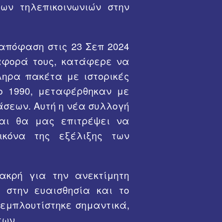
ων τηλεπικοινωνιών στην
ας Σπυρίδων
Οι Διαβιβάσεις στο Έπος του ΄40 ¨
478 ΤΔΒ
Διατελέσαντες Δ
Οι Διαβιβ
νης Δημήτριος
"Μουσείο και Ιστορία των Διαβιβάσεων"
479 ΤΔΒ
Αναμνήσεις από τ
απόφαση στις 23 Σεπ 2024
άιος
480 ΤΔΒ
ΤΑΞΗ 1954
ταφορά τους, κατάφερε να
ληρα πακέτα με ιστορικές
ΑΑΔΒ
 Χρήστος
481 ΤΔΒ
481 ΤΔΒ - Γενικά
ο 1990, μεταφέρθηκαν με
ς Γρηγόριος
483 ΤΔΒ
481 ΤΔΒ 1975-197
άσεων. Αυτή η νέα συλλογή
και θα μας επιτρέψει να
Αντώνιος
484 ΤΔΒ
ικόνα της εξέλιξης των
Νικόλαος
487 ΤΔΒ
ουλος Γεώργιος
491 ΤΔΒ
κρή για την ανεκτίμητη
 στην ευαισθησία και το
 Αναστάσιος
492 ΤΔΒ
 εμπλουτίστηκε σημαντικά,
ντώνιος
493 ΤΔΒ
εων.