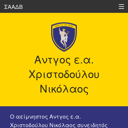
ΣΑΑΔΒ
Ποιοι είμαστε
Δραστηριότητες
Αντγος ε.α.
Ηχώ των Διαβιβάσεων
Χριστοδούλου
Οι Διαβιβάσεις Σήμερα
Νικόλαος
Ιστορικά Στοιχεία
Δημοσιεύσεις Μελών μας
Ο αείμνηστος Αντγος ε.α.
Διάφορα
Χριστοδούλου Νικόλαος συνειδητός