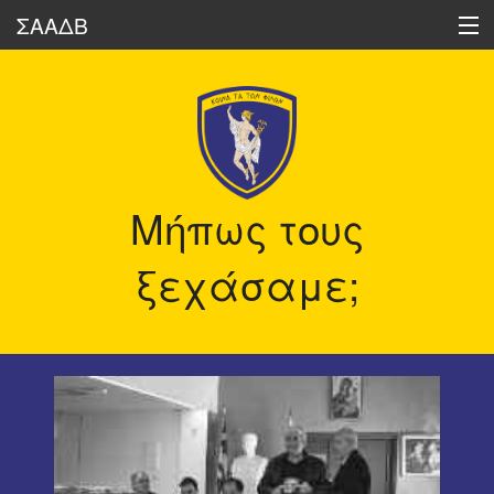
ΣΑΑΔΒ
Ποιοι είμαστε
Δραστηριότητες
Μήπως τους
Ηχώ των Διαβιβάσεων
ξεχάσαμε;
Οι Διαβιβάσεις Σήμερα
Ιστορικά Στοιχεία
Δημοσιεύσεις Μελών μας
Διάφορα