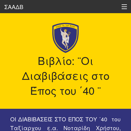
ΣΑΑΔΒ
Ποιοι είμαστε
Δραστηριότητες
Βιβλίο: ¨Οι
Ηχώ των Διαβιβάσεων
Διαβιβάσεις στο
Οι Διαβιβάσεις Σήμερα
Έπος του ΄40 ¨
Ιστορικά Στοιχεία
Δημοσιεύσεις Μελών μας
ΟΙ ΔΙΑΒΙΒΑΣΕΙΣ ΣΤΟ ΕΠΟΣ ΤΟΥ ΄40 του
Διάφορα
Ταξίαρχου ε.α. Νοταρίδη Χρήστου,