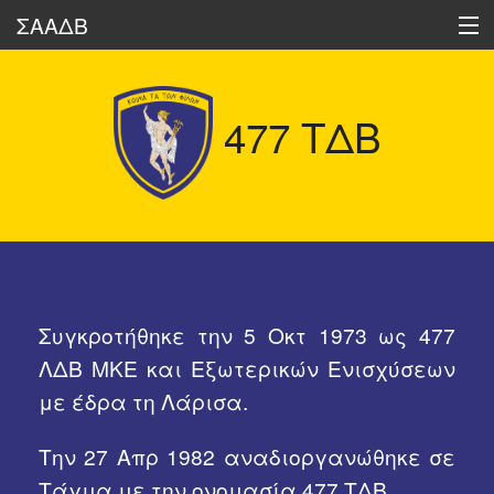
ΣΑΑΔΒ
477 ΤΔΒ
Ποιοι είμαστε
Δραστηριότητες
Ηχώ των Διαβιβάσεων
Οι Διαβιβάσεις Σήμερα
Συγκροτήθηκε την 5 Οκτ 1973 ως 477
Ιστορικά Στοιχεία
ΛΔΒ ΜΚΕ και Εξωτερικών Ενισχύσεων
με έδρα τη Λάρισα.
Δημοσιεύσεις Μελών μας
Την 27 Απρ 1982 αναδιοργανώθηκε σε
Διάφορα
Τάγμα με την ονομασία 477 ΤΔΒ.