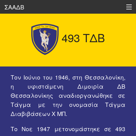
ΣΑΑΔΒ
493 ΤΔΒ
Ποιοι είμαστε
Δραστηριότητες
Ηχώ των Διαβιβάσεων
Τον Ιούνιο του 1946, στη Θεσσαλονίκη,
Οι Διαβιβάσεις Σήμερα
η υφιστάμενη Διμοιρία ΔΒ
Θεσσαλονίκης αναδιοργανώθηκε σε
Ιστορικά Στοιχεία
Τάγμα με την ονομασία Τάγμα
Διαβιβάσεων Χ ΜΠ.
Δημοσιεύσεις Μελών μας
Το Νοε 1947 μετονομάστηκε σε 493
Διάφορα